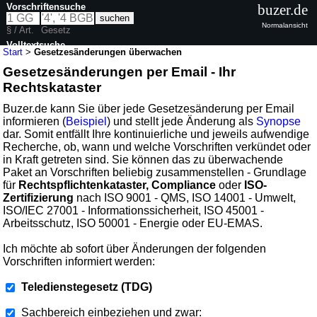
Vorschriftensuche
buzer.de
Normalansicht
§ / Art.
Gesetz
Volltextsuche
Start
>
Gesetzesänderungen überwachen
Gesetzesänderungen per Email - Ihr
Rechtskataster
Buzer.de kann Sie über jede Gesetzesänderung per Email
informieren (
Beispiel
) und stellt jede Änderung als
Synopse
dar. Somit entfällt Ihre kontinuierliche und jeweils aufwendige
Recherche, ob, wann und welche Vorschriften verkündet oder
in Kraft getreten sind. Sie können das zu überwachende
Paket an Vorschriften beliebig zusammenstellen - Grundlage
für
Rechtspflichtenkataster, Compliance
oder
ISO-
Zertifizierung
nach ISO 9001 - QMS, ISO 14001 - Umwelt,
ISO/IEC 27001 - Informationssicherheit, ISO 45001 -
Arbeitsschutz, ISO 50001 - Energie oder EU-EMAS.
Ich möchte ab sofort über Änderungen der folgenden
Vorschriften informiert werden:
Teledienstegesetz (TDG)
Sachbereich einbeziehen und zwar: