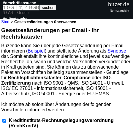
Vorschriftensuche
buzer.de
Normalansicht
§ / Art.
Gesetz
Volltextsuche
Start
>
Gesetzesänderungen überwachen
Gesetzesänderungen per Email - Ihr
Rechtskataster
Buzer.de kann Sie über jede Gesetzesänderung per Email
informieren (
Beispiel
) und stellt jede Änderung als
Synopse
dar. Somit entfällt Ihre kontinuierliche und jeweils aufwendige
Recherche, ob, wann und welche Vorschriften verkündet oder
in Kraft getreten sind. Sie können das zu überwachende
Paket an Vorschriften beliebig zusammenstellen - Grundlage
für
Rechtspflichtenkataster, Compliance
oder
ISO-
Zertifizierung
nach ISO 9001 - QMS, ISO 14001 - Umwelt,
ISO/IEC 27001 - Informationssicherheit, ISO 45001 -
Arbeitsschutz, ISO 50001 - Energie oder EU-EMAS.
Ich möchte ab sofort über Änderungen der folgenden
Vorschriften informiert werden:
Kreditinstituts-Rechnungslegungsverordnung
(RechKredV)