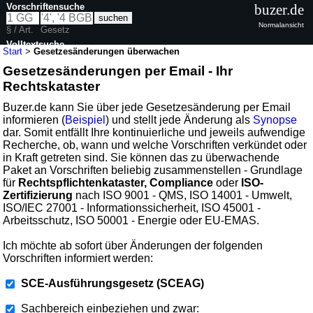
Vorschriftensuche
buzer.de
Normalansicht
§ / Art.
Gesetz
Volltextsuche
Start
>
Gesetzesänderungen überwachen
Gesetzesänderungen per Email - Ihr
Rechtskataster
Buzer.de kann Sie über jede Gesetzesänderung per Email
informieren (
Beispiel
) und stellt jede Änderung als
Synopse
dar. Somit entfällt Ihre kontinuierliche und jeweils aufwendige
Recherche, ob, wann und welche Vorschriften verkündet oder
in Kraft getreten sind. Sie können das zu überwachende
Paket an Vorschriften beliebig zusammenstellen - Grundlage
für
Rechtspflichtenkataster, Compliance
oder
ISO-
Zertifizierung
nach ISO 9001 - QMS, ISO 14001 - Umwelt,
ISO/IEC 27001 - Informationssicherheit, ISO 45001 -
Arbeitsschutz, ISO 50001 - Energie oder EU-EMAS.
Ich möchte ab sofort über Änderungen der folgenden
Vorschriften informiert werden:
SCE-Ausführungsgesetz (SCEAG)
Sachbereich einbeziehen und zwar: