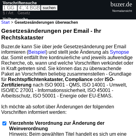
Vorschriftensuche
buzer.de
Normalansicht
§ / Art.
Gesetz
Volltextsuche
Start
>
Gesetzesänderungen überwachen
Gesetzesänderungen per Email - Ihr
Rechtskataster
Buzer.de kann Sie über jede Gesetzesänderung per Email
informieren (
Beispiel
) und stellt jede Änderung als
Synopse
dar. Somit entfällt Ihre kontinuierliche und jeweils aufwendige
Recherche, ob, wann und welche Vorschriften verkündet oder
in Kraft getreten sind. Sie können das zu überwachende
Paket an Vorschriften beliebig zusammenstellen - Grundlage
für
Rechtspflichtenkataster, Compliance
oder
ISO-
Zertifizierung
nach ISO 9001 - QMS, ISO 14001 - Umwelt,
ISO/IEC 27001 - Informationssicherheit, ISO 45001 -
Arbeitsschutz, ISO 50001 - Energie oder EU-EMAS.
Ich möchte ab sofort über Änderungen der folgenden
Vorschriften informiert werden:
Vierzehnte Verordnung zur Änderung der
Weinverordnung
Hinweis: Beim gewählten Titel handelt es sich um eine