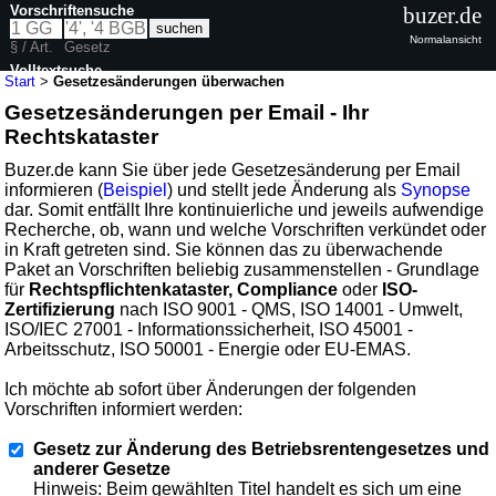
Vorschriftensuche
buzer.de
Normalansicht
§ / Art.
Gesetz
Volltextsuche
Start
>
Gesetzesänderungen überwachen
Gesetzesänderungen per Email - Ihr
Rechtskataster
Buzer.de kann Sie über jede Gesetzesänderung per Email
informieren (
Beispiel
) und stellt jede Änderung als
Synopse
dar. Somit entfällt Ihre kontinuierliche und jeweils aufwendige
Recherche, ob, wann und welche Vorschriften verkündet oder
in Kraft getreten sind. Sie können das zu überwachende
Paket an Vorschriften beliebig zusammenstellen - Grundlage
für
Rechtspflichtenkataster, Compliance
oder
ISO-
Zertifizierung
nach ISO 9001 - QMS, ISO 14001 - Umwelt,
ISO/IEC 27001 - Informationssicherheit, ISO 45001 -
Arbeitsschutz, ISO 50001 - Energie oder EU-EMAS.
Ich möchte ab sofort über Änderungen der folgenden
Vorschriften informiert werden:
Gesetz zur Änderung des Betriebsrentengesetzes und
anderer Gesetze
Hinweis: Beim gewählten Titel handelt es sich um eine