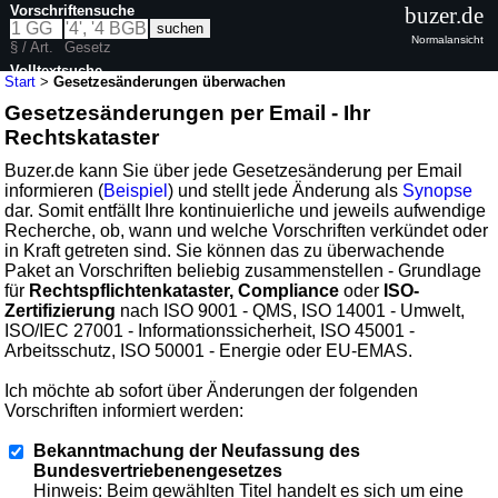
Vorschriftensuche
buzer.de
Normalansicht
§ / Art.
Gesetz
Volltextsuche
Start
>
Gesetzesänderungen überwachen
Gesetzesänderungen per Email - Ihr
Rechtskataster
Buzer.de kann Sie über jede Gesetzesänderung per Email
informieren (
Beispiel
) und stellt jede Änderung als
Synopse
dar. Somit entfällt Ihre kontinuierliche und jeweils aufwendige
Recherche, ob, wann und welche Vorschriften verkündet oder
in Kraft getreten sind. Sie können das zu überwachende
Paket an Vorschriften beliebig zusammenstellen - Grundlage
für
Rechtspflichtenkataster, Compliance
oder
ISO-
Zertifizierung
nach ISO 9001 - QMS, ISO 14001 - Umwelt,
ISO/IEC 27001 - Informationssicherheit, ISO 45001 -
Arbeitsschutz, ISO 50001 - Energie oder EU-EMAS.
Ich möchte ab sofort über Änderungen der folgenden
Vorschriften informiert werden:
Bekanntmachung der Neufassung des
Bundesvertriebenengesetzes
Hinweis: Beim gewählten Titel handelt es sich um eine