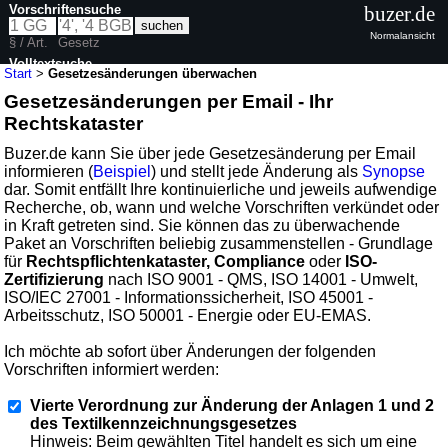
Vorschriftensuche
buzer.de
Normalansicht
§ / Art.
Gesetz
Volltextsuche
Start
>
Gesetzesänderungen überwachen
Gesetzesänderungen per Email - Ihr
Rechtskataster
Buzer.de kann Sie über jede Gesetzesänderung per Email
informieren (
Beispiel
) und stellt jede Änderung als
Synopse
dar. Somit entfällt Ihre kontinuierliche und jeweils aufwendige
Recherche, ob, wann und welche Vorschriften verkündet oder
in Kraft getreten sind. Sie können das zu überwachende
Paket an Vorschriften beliebig zusammenstellen - Grundlage
für
Rechtspflichtenkataster, Compliance
oder
ISO-
Zertifizierung
nach ISO 9001 - QMS, ISO 14001 - Umwelt,
ISO/IEC 27001 - Informationssicherheit, ISO 45001 -
Arbeitsschutz, ISO 50001 - Energie oder EU-EMAS.
Ich möchte ab sofort über Änderungen der folgenden
Vorschriften informiert werden:
Vierte Verordnung zur Änderung der Anlagen 1 und 2
des Textilkennzeichnungsgesetzes
Hinweis: Beim gewählten Titel handelt es sich um eine