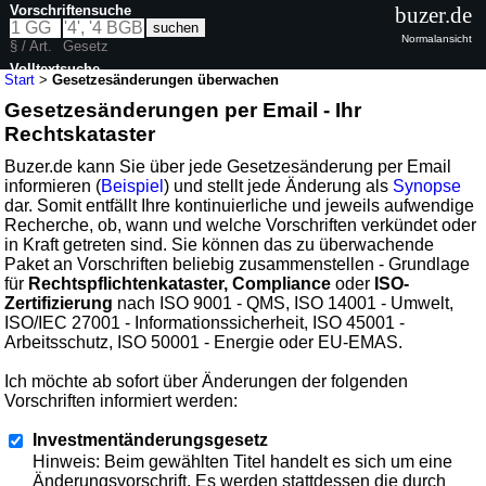
Vorschriftensuche
buzer.de
Normalansicht
§ / Art.
Gesetz
Volltextsuche
Start
>
Gesetzesänderungen überwachen
Gesetzesänderungen per Email - Ihr
Rechtskataster
Buzer.de kann Sie über jede Gesetzesänderung per Email
informieren (
Beispiel
) und stellt jede Änderung als
Synopse
dar. Somit entfällt Ihre kontinuierliche und jeweils aufwendige
Recherche, ob, wann und welche Vorschriften verkündet oder
in Kraft getreten sind. Sie können das zu überwachende
Paket an Vorschriften beliebig zusammenstellen - Grundlage
für
Rechtspflichtenkataster, Compliance
oder
ISO-
Zertifizierung
nach ISO 9001 - QMS, ISO 14001 - Umwelt,
ISO/IEC 27001 - Informationssicherheit, ISO 45001 -
Arbeitsschutz, ISO 50001 - Energie oder EU-EMAS.
Ich möchte ab sofort über Änderungen der folgenden
Vorschriften informiert werden:
Investmentänderungsgesetz
Hinweis: Beim gewählten Titel handelt es sich um eine
Änderungsvorschrift. Es werden stattdessen die durch