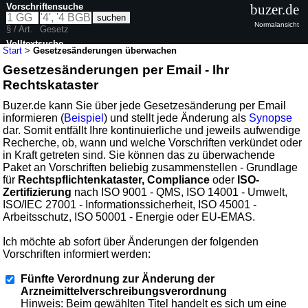
Vorschriftensuche
buzer.de
Normalansicht
§ / Art.
Gesetz
Volltextsuche
Start
>
Gesetzesänderungen überwachen
Gesetzesänderungen per Email - Ihr
Rechtskataster
Buzer.de kann Sie über jede Gesetzesänderung per Email
informieren (
Beispiel
) und stellt jede Änderung als
Synopse
dar. Somit entfällt Ihre kontinuierliche und jeweils aufwendige
Recherche, ob, wann und welche Vorschriften verkündet oder
in Kraft getreten sind. Sie können das zu überwachende
Paket an Vorschriften beliebig zusammenstellen - Grundlage
für
Rechtspflichtenkataster, Compliance
oder
ISO-
Zertifizierung
nach ISO 9001 - QMS, ISO 14001 - Umwelt,
ISO/IEC 27001 - Informationssicherheit, ISO 45001 -
Arbeitsschutz, ISO 50001 - Energie oder EU-EMAS.
Ich möchte ab sofort über Änderungen der folgenden
Vorschriften informiert werden:
Fünfte Verordnung zur Änderung der
Arzneimittelverschreibungsverordnung
Hinweis: Beim gewählten Titel handelt es sich um eine