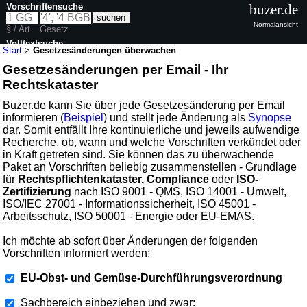
Vorschriftensuche
buzer.de
Normalansicht
§ / Art.
Gesetz
Volltextsuche
Start
>
Gesetzesänderungen überwachen
Gesetzesänderungen per Email - Ihr
Rechtskataster
Buzer.de kann Sie über jede Gesetzesänderung per Email
informieren (
Beispiel
) und stellt jede Änderung als
Synopse
dar. Somit entfällt Ihre kontinuierliche und jeweils aufwendige
Recherche, ob, wann und welche Vorschriften verkündet oder
in Kraft getreten sind. Sie können das zu überwachende
Paket an Vorschriften beliebig zusammenstellen - Grundlage
für
Rechtspflichtenkataster, Compliance
oder
ISO-
Zertifizierung
nach ISO 9001 - QMS, ISO 14001 - Umwelt,
ISO/IEC 27001 - Informationssicherheit, ISO 45001 -
Arbeitsschutz, ISO 50001 - Energie oder EU-EMAS.
Ich möchte ab sofort über Änderungen der folgenden
Vorschriften informiert werden:
EU-Obst- und Gemüse-Durchführungsverordnung
Sachbereich einbeziehen und zwar: