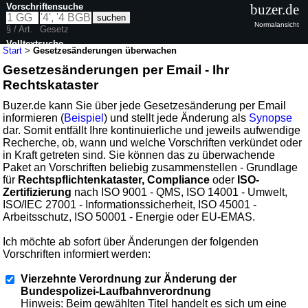
Vorschriftensuche
buzer.de
Normalansicht
§ / Art.
Gesetz
Volltextsuche
Start
>
Gesetzesänderungen überwachen
Gesetzesänderungen per Email - Ihr
Rechtskataster
Buzer.de kann Sie über jede Gesetzesänderung per Email
informieren (
Beispiel
) und stellt jede Änderung als
Synopse
dar. Somit entfällt Ihre kontinuierliche und jeweils aufwendige
Recherche, ob, wann und welche Vorschriften verkündet oder
in Kraft getreten sind. Sie können das zu überwachende
Paket an Vorschriften beliebig zusammenstellen - Grundlage
für
Rechtspflichtenkataster, Compliance
oder
ISO-
Zertifizierung
nach ISO 9001 - QMS, ISO 14001 - Umwelt,
ISO/IEC 27001 - Informationssicherheit, ISO 45001 -
Arbeitsschutz, ISO 50001 - Energie oder EU-EMAS.
Ich möchte ab sofort über Änderungen der folgenden
Vorschriften informiert werden:
Vierzehnte Verordnung zur Änderung der
Bundespolizei-Laufbahnverordnung
Hinweis: Beim gewählten Titel handelt es sich um eine