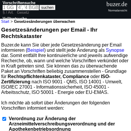
Vorschriftensuche
buzer.de
Normalansicht
§ / Art.
Gesetz
Volltextsuche
Start
>
Gesetzesänderungen überwachen
Gesetzesänderungen per Email - Ihr
Rechtskataster
Buzer.de kann Sie über jede Gesetzesänderung per Email
informieren (
Beispiel
) und stellt jede Änderung als
Synopse
dar. Somit entfällt Ihre kontinuierliche und jeweils aufwendige
Recherche, ob, wann und welche Vorschriften verkündet oder
in Kraft getreten sind. Sie können das zu überwachende
Paket an Vorschriften beliebig zusammenstellen - Grundlage
für
Rechtspflichtenkataster, Compliance
oder
ISO-
Zertifizierung
nach ISO 9001 - QMS, ISO 14001 - Umwelt,
ISO/IEC 27001 - Informationssicherheit, ISO 45001 -
Arbeitsschutz, ISO 50001 - Energie oder EU-EMAS.
Ich möchte ab sofort über Änderungen der folgenden
Vorschriften informiert werden:
Verordnung zur Änderung der
Arzneimittelverschreibungsverordnung und der
Apothekenbetriebsordnung