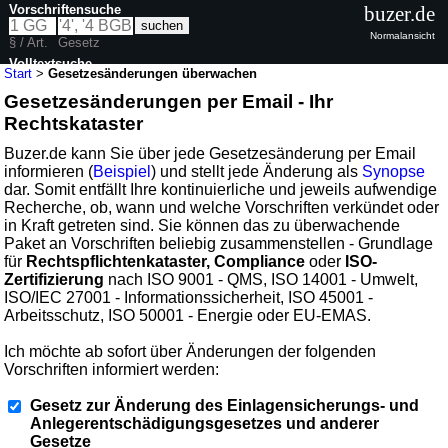
Vorschriftensuche
buzer.de
Normalansicht
§ / Art.
Gesetz
Volltextsuche
Start
>
Gesetzesänderungen überwachen
Gesetzesänderungen per Email - Ihr
Rechtskataster
Buzer.de kann Sie über jede Gesetzesänderung per Email
informieren (
Beispiel
) und stellt jede Änderung als
Synopse
dar. Somit entfällt Ihre kontinuierliche und jeweils aufwendige
Recherche, ob, wann und welche Vorschriften verkündet oder
in Kraft getreten sind. Sie können das zu überwachende
Paket an Vorschriften beliebig zusammenstellen - Grundlage
für
Rechtspflichtenkataster, Compliance
oder
ISO-
Zertifizierung
nach ISO 9001 - QMS, ISO 14001 - Umwelt,
ISO/IEC 27001 - Informationssicherheit, ISO 45001 -
Arbeitsschutz, ISO 50001 - Energie oder EU-EMAS.
Ich möchte ab sofort über Änderungen der folgenden
Vorschriften informiert werden:
Gesetz zur Änderung des Einlagensicherungs- und
Anlegerentschädigungsgesetzes und anderer
Gesetze