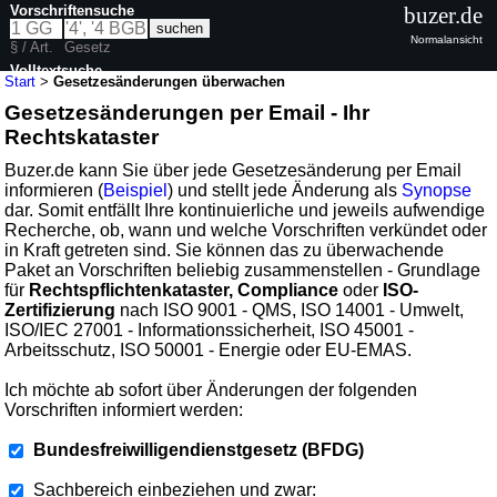
Vorschriftensuche
buzer.de
Normalansicht
§ / Art.
Gesetz
Volltextsuche
Start
>
Gesetzesänderungen überwachen
Gesetzesänderungen per Email - Ihr
Rechtskataster
Buzer.de kann Sie über jede Gesetzesänderung per Email
informieren (
Beispiel
) und stellt jede Änderung als
Synopse
dar. Somit entfällt Ihre kontinuierliche und jeweils aufwendige
Recherche, ob, wann und welche Vorschriften verkündet oder
in Kraft getreten sind. Sie können das zu überwachende
Paket an Vorschriften beliebig zusammenstellen - Grundlage
für
Rechtspflichtenkataster, Compliance
oder
ISO-
Zertifizierung
nach ISO 9001 - QMS, ISO 14001 - Umwelt,
ISO/IEC 27001 - Informationssicherheit, ISO 45001 -
Arbeitsschutz, ISO 50001 - Energie oder EU-EMAS.
Ich möchte ab sofort über Änderungen der folgenden
Vorschriften informiert werden:
Bundesfreiwilligendienstgesetz (BFDG)
Sachbereich einbeziehen und zwar: