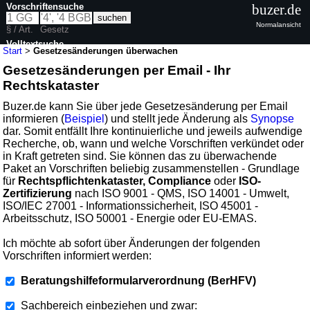
Vorschriftensuche
buzer.de
Normalansicht
§ / Art.
Gesetz
Volltextsuche
Start
>
Gesetzesänderungen überwachen
Gesetzesänderungen per Email - Ihr
Rechtskataster
Buzer.de kann Sie über jede Gesetzesänderung per Email
informieren (
Beispiel
) und stellt jede Änderung als
Synopse
dar. Somit entfällt Ihre kontinuierliche und jeweils aufwendige
Recherche, ob, wann und welche Vorschriften verkündet oder
in Kraft getreten sind. Sie können das zu überwachende
Paket an Vorschriften beliebig zusammenstellen - Grundlage
für
Rechtspflichtenkataster, Compliance
oder
ISO-
Zertifizierung
nach ISO 9001 - QMS, ISO 14001 - Umwelt,
ISO/IEC 27001 - Informationssicherheit, ISO 45001 -
Arbeitsschutz, ISO 50001 - Energie oder EU-EMAS.
Ich möchte ab sofort über Änderungen der folgenden
Vorschriften informiert werden:
Beratungshilfeformularverordnung (BerHFV)
Sachbereich einbeziehen und zwar: