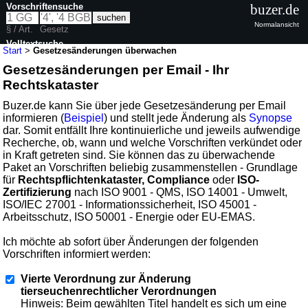
Vorschriftensuche
buzer.de
Normalansicht
§ / Art.
Gesetz
Volltextsuche
Start
>
Gesetzesänderungen überwachen
Gesetzesänderungen per Email - Ihr
Rechtskataster
Buzer.de kann Sie über jede Gesetzesänderung per Email
informieren (
Beispiel
) und stellt jede Änderung als
Synopse
dar. Somit entfällt Ihre kontinuierliche und jeweils aufwendige
Recherche, ob, wann und welche Vorschriften verkündet oder
in Kraft getreten sind. Sie können das zu überwachende
Paket an Vorschriften beliebig zusammenstellen - Grundlage
für
Rechtspflichtenkataster, Compliance
oder
ISO-
Zertifizierung
nach ISO 9001 - QMS, ISO 14001 - Umwelt,
ISO/IEC 27001 - Informationssicherheit, ISO 45001 -
Arbeitsschutz, ISO 50001 - Energie oder EU-EMAS.
Ich möchte ab sofort über Änderungen der folgenden
Vorschriften informiert werden:
Vierte Verordnung zur Änderung
tierseuchenrechtlicher Verordnungen
Hinweis: Beim gewählten Titel handelt es sich um eine