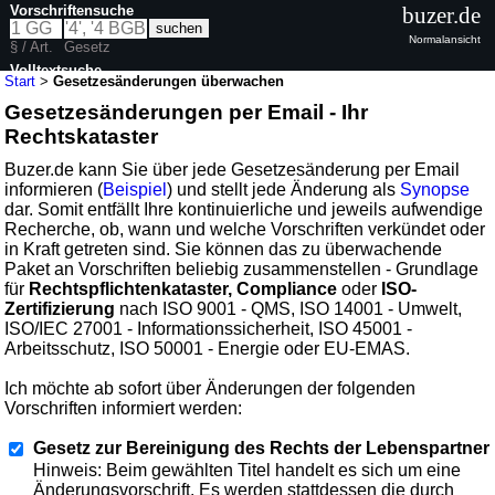
Vorschriftensuche
buzer.de
Normalansicht
§ / Art.
Gesetz
Volltextsuche
Start
>
Gesetzesänderungen überwachen
Gesetzesänderungen per Email - Ihr
Rechtskataster
Buzer.de kann Sie über jede Gesetzesänderung per Email
informieren (
Beispiel
) und stellt jede Änderung als
Synopse
dar. Somit entfällt Ihre kontinuierliche und jeweils aufwendige
Recherche, ob, wann und welche Vorschriften verkündet oder
in Kraft getreten sind. Sie können das zu überwachende
Paket an Vorschriften beliebig zusammenstellen - Grundlage
für
Rechtspflichtenkataster, Compliance
oder
ISO-
Zertifizierung
nach ISO 9001 - QMS, ISO 14001 - Umwelt,
ISO/IEC 27001 - Informationssicherheit, ISO 45001 -
Arbeitsschutz, ISO 50001 - Energie oder EU-EMAS.
Ich möchte ab sofort über Änderungen der folgenden
Vorschriften informiert werden:
Gesetz zur Bereinigung des Rechts der Lebenspartner
Hinweis: Beim gewählten Titel handelt es sich um eine
Änderungsvorschrift. Es werden stattdessen die durch