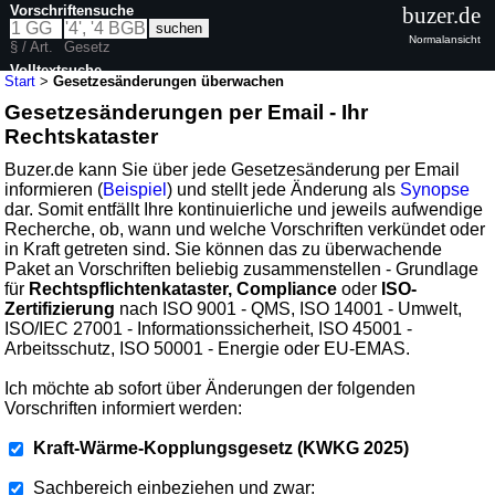
Vorschriftensuche
buzer.de
Normalansicht
§ / Art.
Gesetz
Volltextsuche
Start
>
Gesetzesänderungen überwachen
Gesetzesänderungen per Email - Ihr
Rechtskataster
Buzer.de kann Sie über jede Gesetzesänderung per Email
informieren (
Beispiel
) und stellt jede Änderung als
Synopse
dar. Somit entfällt Ihre kontinuierliche und jeweils aufwendige
Recherche, ob, wann und welche Vorschriften verkündet oder
in Kraft getreten sind. Sie können das zu überwachende
Paket an Vorschriften beliebig zusammenstellen - Grundlage
für
Rechtspflichtenkataster, Compliance
oder
ISO-
Zertifizierung
nach ISO 9001 - QMS, ISO 14001 - Umwelt,
ISO/IEC 27001 - Informationssicherheit, ISO 45001 -
Arbeitsschutz, ISO 50001 - Energie oder EU-EMAS.
Ich möchte ab sofort über Änderungen der folgenden
Vorschriften informiert werden:
Kraft-Wärme-Kopplungsgesetz (KWKG 2025)
Sachbereich einbeziehen und zwar: