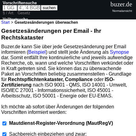
Vorschriftensuche
buzer.de
Normalansicht
§ / Art.
Gesetz
Volltextsuche
Start
>
Gesetzesänderungen überwachen
Gesetzesänderungen per Email - Ihr
Rechtskataster
Buzer.de kann Sie über jede Gesetzesänderung per Email
informieren (
Beispiel
) und stellt jede Änderung als
Synopse
dar. Somit entfällt Ihre kontinuierliche und jeweils aufwendige
Recherche, ob, wann und welche Vorschriften verkündet oder
in Kraft getreten sind. Sie können das zu überwachende
Paket an Vorschriften beliebig zusammenstellen - Grundlage
für
Rechtspflichtenkataster, Compliance
oder
ISO-
Zertifizierung
nach ISO 9001 - QMS, ISO 14001 - Umwelt,
ISO/IEC 27001 - Informationssicherheit, ISO 45001 -
Arbeitsschutz, ISO 50001 - Energie oder EU-EMAS.
Ich möchte ab sofort über Änderungen der folgenden
Vorschriften informiert werden:
Mautdienst-Register-Verordnung (MautRegV)
Sachbereich einbeziehen und zwar: