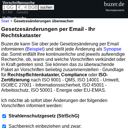
Vorschriftensuche
buzer.de
Normalansicht
§ / Art.
Gesetz
Volltextsuche
Start
>
Gesetzesänderungen überwachen
Gesetzesänderungen per Email - Ihr
Rechtskataster
Buzer.de kann Sie über jede Gesetzesänderung per Email
informieren (
Beispiel
) und stellt jede Änderung als
Synopse
dar. Somit entfällt Ihre kontinuierliche und jeweils aufwendige
Recherche, ob, wann und welche Vorschriften verkündet oder
in Kraft getreten sind. Sie können das zu überwachende
Paket an Vorschriften beliebig zusammenstellen - Grundlage
für
Rechtspflichtenkataster, Compliance
oder
ISO-
Zertifizierung
nach ISO 9001 - QMS, ISO 14001 - Umwelt,
ISO/IEC 27001 - Informationssicherheit, ISO 45001 -
Arbeitsschutz, ISO 50001 - Energie oder EU-EMAS.
Ich möchte ab sofort über Änderungen der folgenden
Vorschriften informiert werden:
Strahlenschutzgesetz (StrlSchG)
Sachbereich einbeziehen und zwar: