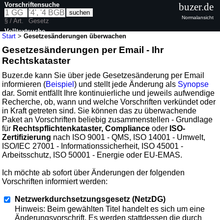
Vorschriftensuche
buzer.de
Normalansicht
§ / Art.
Gesetz
Volltextsuche
Start
>
Gesetzesänderungen überwachen
Gesetzesänderungen per Email - Ihr
Rechtskataster
Buzer.de kann Sie über jede Gesetzesänderung per Email
informieren (
Beispiel
) und stellt jede Änderung als
Synopse
dar. Somit entfällt Ihre kontinuierliche und jeweils aufwendige
Recherche, ob, wann und welche Vorschriften verkündet oder
in Kraft getreten sind. Sie können das zu überwachende
Paket an Vorschriften beliebig zusammenstellen - Grundlage
für
Rechtspflichtenkataster, Compliance
oder
ISO-
Zertifizierung
nach ISO 9001 - QMS, ISO 14001 - Umwelt,
ISO/IEC 27001 - Informationssicherheit, ISO 45001 -
Arbeitsschutz, ISO 50001 - Energie oder EU-EMAS.
Ich möchte ab sofort über Änderungen der folgenden
Vorschriften informiert werden:
Netzwerkdurchsetzungsgesetz (NetzDG)
Hinweis: Beim gewählten Titel handelt es sich um eine
Änderungsvorschrift. Es werden stattdessen die durch