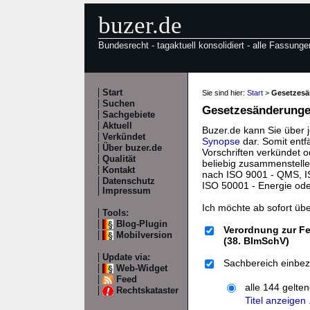
buzer.de
Bundesrecht - tagaktuell konsolidiert - alle Fassunge
Start
Sie sind hier:
Start
>
Gesetzes
Suchen
Gesetzesänderungen
Sachgebiete
Aktuell
Buzer.de kann Sie über 
Verkündet
Synopse
dar. Somit entf
Über buzer.de
Vorschriften verkündet o
Qualität
beliebig zusammenstelle
Kontakt
nach ISO 9001 - QMS, IS
Datenschutz
ISO 50001 - Energie od
Impressum
Ich möchte ab sofort üb
Tools:
Blog-Plugin
Verordnung zur Fe
Mobilversion
(38. BImSchV)
Update via:
Sachbereich einbez
Web-Widget
Feed
alle 144 gelte
Rechtskataster
Titel anzeigen .