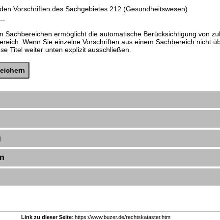
nden Vorschriften des Sachgebietes 212 (Gesundheitswesen)
..
n Sachbereichen ermöglicht die automatische Berücksichtigung von zu
ereich. Wenn Sie einzelne Vorschriften aus einem Sachbereich nicht 
e Titel weiter unten explizit ausschließen.
g
en
Link zu dieser Seite
: https://www.buzer.de/rechtskataster.htm