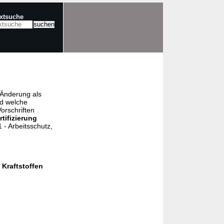
extsuche
e Änderung als
nd welche
orschriften
rtifizierung
- Arbeitsschutz,
Kraftstoffen