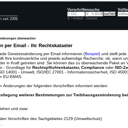
Vorschriftensuche
Vollt
§ / Artikel
Gesetz
n seit 2006
änderungen überwachen
 per Email - Ihr Rechtskataster
jede Gesetzesänderung per Email informieren (
Beispiel
) und stellt jed
ällt Ihre kontinuierliche und jeweils aufwendige Recherche, ob, wann u
der in Kraft getreten sind. Sie können das zu überwachende Paket an V
n - Grundlage für
Rechtspflichtenkataster, Compliance
oder
ISO-Ze
O 14001 - Umwelt, ISO/IEC 27001 - Informationssicherheit, ISO 45001 
er EU-EMAS.
er Änderungen der folgenden Vorschriften informiert werden:
stlegung weiterer Bestimmungen zur Treibhausgasminderung bei 
iehen und zwar:
nden Vorschriften des Sachgebietes 2129 (Umweltschutz)
..