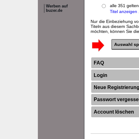
alle 351 gelte
Werben auf
buzer.de
Titel anzeigen .
Nur die Einbeziehung vo
Titeln aus diesem Sachb
möchten, können Sie dies
FAQ
Login
Neue Registrierun
Passwort vergess
Account löschen