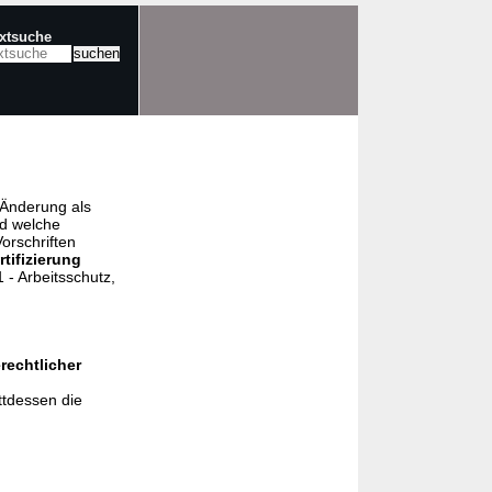
extsuche
e Änderung als
nd welche
orschriften
rtifizierung
- Arbeitsschutz,
rechtlicher
ttdessen die