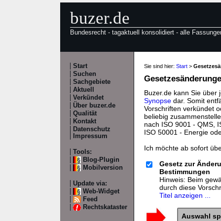
buzer.de
Bundesrecht - tagaktuell konsolidiert - alle Fassunge
Start
Sie sind hier:
Start
>
Gesetzes
Suchen
Gesetzesänderungen
Sachgebiete
Aktuell
Buzer.de kann Sie über 
Verkündet
Synopse
dar. Somit entf
Über buzer.de
Vorschriften verkündet o
Qualität
beliebig zusammenstelle
Kontakt
nach ISO 9001 - QMS, IS
Datenschutz
ISO 50001 - Energie od
Impressum
Ich möchte ab sofort üb
Tools:
Blog-Plugin
Gesetz zur Änderu
Mobilversion
Bestimmungen
Hinweis: Beim gewäh
Update via:
durch diese Vorsch
Web-Widget
Titel anzeigen ...
Feed
Rechtskataster