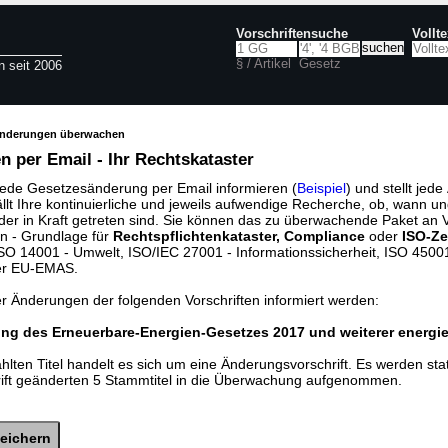
Vorschriftensuche
Vollt
§ / Artikel
Gesetz
n seit 2006
änderungen überwachen
 per Email - Ihr Rechtskataster
jede Gesetzesänderung per Email informieren (
Beispiel
) und stellt jed
ällt Ihre kontinuierliche und jeweils aufwendige Recherche, ob, wann u
der in Kraft getreten sind. Sie können das zu überwachende Paket an V
n - Grundlage für
Rechtspflichtenkataster, Compliance
oder
ISO-Ze
O 14001 - Umwelt, ISO/IEC 27001 - Informationssicherheit, ISO 45001 
er EU-EMAS.
er Änderungen der folgenden Vorschriften informiert werden:
ng des Erneuerbare-Energien-Gesetzes 2017 und weiterer energie
lten Titel handelt es sich um eine Änderungsvorschrift. Es werden sta
rift geänderten 5 Stammtitel in die Überwachung aufgenommen.