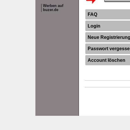
Werben auf
buzer.de
FAQ
Login
Neue Registrierun
Passwort vergess
Account löschen