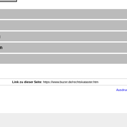
g
en
Link zu dieser Seite
: https://www.buzer.de/rechtskataster.htm
Ausdru