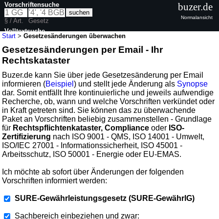
Vorschriftensuche
buzer.de
Normalansicht
§ / Art.
Gesetz
Volltextsuche
Start
>
Gesetzesänderungen überwachen
Gesetzesänderungen per Email - Ihr
Rechtskataster
Buzer.de kann Sie über jede Gesetzesänderung per Email
informieren (
Beispiel
) und stellt jede Änderung als
Synopse
dar. Somit entfällt Ihre kontinuierliche und jeweils aufwendige
Recherche, ob, wann und welche Vorschriften verkündet oder
in Kraft getreten sind. Sie können das zu überwachende
Paket an Vorschriften beliebig zusammenstellen - Grundlage
für
Rechtspflichtenkataster, Compliance
oder
ISO-
Zertifizierung
nach ISO 9001 - QMS, ISO 14001 - Umwelt,
ISO/IEC 27001 - Informationssicherheit, ISO 45001 -
Arbeitsschutz, ISO 50001 - Energie oder EU-EMAS.
Ich möchte ab sofort über Änderungen der folgenden
Vorschriften informiert werden:
SURE-Gewährleistungsgesetz (SURE-GewährlG)
Sachbereich einbeziehen und zwar: