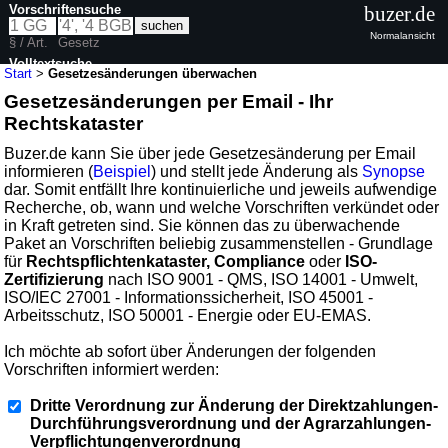
Vorschriftensuche
buzer.de
Normalansicht
§ / Art.
Gesetz
Volltextsuche
Start
>
Gesetzesänderungen überwachen
Gesetzesänderungen per Email - Ihr
Rechtskataster
Buzer.de kann Sie über jede Gesetzesänderung per Email
informieren (
Beispiel
) und stellt jede Änderung als
Synopse
dar. Somit entfällt Ihre kontinuierliche und jeweils aufwendige
Recherche, ob, wann und welche Vorschriften verkündet oder
in Kraft getreten sind. Sie können das zu überwachende
Paket an Vorschriften beliebig zusammenstellen - Grundlage
für
Rechtspflichtenkataster, Compliance
oder
ISO-
Zertifizierung
nach ISO 9001 - QMS, ISO 14001 - Umwelt,
ISO/IEC 27001 - Informationssicherheit, ISO 45001 -
Arbeitsschutz, ISO 50001 - Energie oder EU-EMAS.
Ich möchte ab sofort über Änderungen der folgenden
Vorschriften informiert werden:
Dritte Verordnung zur Änderung der Direktzahlungen-
Durchführungsverordnung und der Agrarzahlungen-
Verpflichtungenverordnung