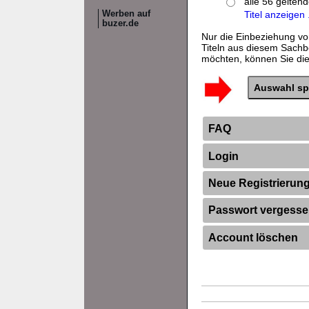
alle 56 gelten
Werben auf
Titel anzeigen .
buzer.de
Nur die Einbeziehung vo
Titeln aus diesem Sachb
möchten, können Sie dies
FAQ
Login
Neue Registrierun
Passwort vergess
Account löschen