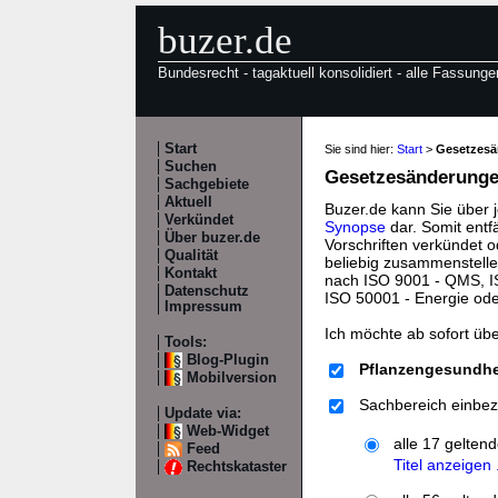
buzer.de
Bundesrecht - tagaktuell konsolidiert - alle Fassunge
Start
Sie sind hier:
Start
>
Gesetzes
Suchen
Gesetzesänderungen
Sachgebiete
Aktuell
Buzer.de kann Sie über 
Verkündet
Synopse
dar. Somit entf
Über buzer.de
Vorschriften verkündet o
Qualität
beliebig zusammenstelle
Kontakt
nach ISO 9001 - QMS, IS
Datenschutz
ISO 50001 - Energie od
Impressum
Ich möchte ab sofort üb
Tools:
Blog-Plugin
Pflanzengesundhe
Mobilversion
Sachbereich einbez
Update via:
Web-Widget
alle 17 gelten
Feed
Titel anzeigen .
Rechtskataster