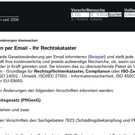
Vorschriftensuche
Vollt
§ / Artikel
Gesetz
n seit 2006
änderungen überwachen
 per Email - Ihr Rechtskataster
jede Gesetzesänderung per Email informieren (
Beispiel
) und stellt jed
ällt Ihre kontinuierliche und jeweils aufwendige Recherche, ob, wann u
der in Kraft getreten sind. Sie können das zu überwachende Paket an V
n - Grundlage für
Rechtspflichtenkataster, Compliance
oder
ISO-Ze
O 14001 - Umwelt, ISO/IEC 27001 - Informationssicherheit, ISO 45001 
er EU-EMAS.
er Änderungen der folgenden Vorschriften informiert werden:
itsgesetz (PflGesG)
iehen und zwar:
den Vorschriften des Sachgebietes 7823 (Schädlingsbekämpfung und P
..