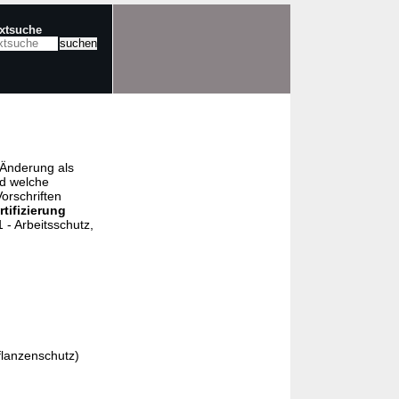
extsuche
e Änderung als
nd welche
orschriften
rtifizierung
- Arbeitsschutz,
flanzenschutz)