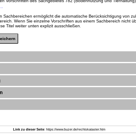
den Vorschriften des Sachgebietes 782 (Bodennutzung und Tierhaltung)
..
n Sachbereichen ermöglicht die automatische Berücksichtigung von zu
ereich. Wenn Sie einzelne Vorschriften aus einem Sachbereich nicht 
e Titel weiter unten explizit ausschließen.
g
en
Link zu dieser Seite
: https://www.buzer.de/rechtskataster.htm