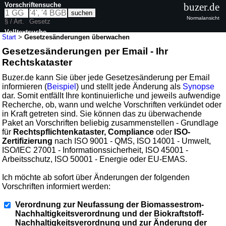
Vorschriftensuche
buzer.de
Normalansicht
§ / Art.
Gesetz
Volltextsuche
Start
>
Gesetzesänderungen überwachen
Gesetzesänderungen per Email - Ihr
Rechtskataster
Buzer.de kann Sie über jede Gesetzesänderung per Email
informieren (
Beispiel
) und stellt jede Änderung als
Synopse
dar. Somit entfällt Ihre kontinuierliche und jeweils aufwendige
Recherche, ob, wann und welche Vorschriften verkündet oder
in Kraft getreten sind. Sie können das zu überwachende
Paket an Vorschriften beliebig zusammenstellen - Grundlage
für
Rechtspflichtenkataster, Compliance
oder
ISO-
Zertifizierung
nach ISO 9001 - QMS, ISO 14001 - Umwelt,
ISO/IEC 27001 - Informationssicherheit, ISO 45001 -
Arbeitsschutz, ISO 50001 - Energie oder EU-EMAS.
Ich möchte ab sofort über Änderungen der folgenden
Vorschriften informiert werden:
Verordnung zur Neufassung der Biomassestrom-
Nachhaltigkeitsverordnung und der Biokraftstoff-
Nachhaltigkeitsverordnung und zur Änderung der