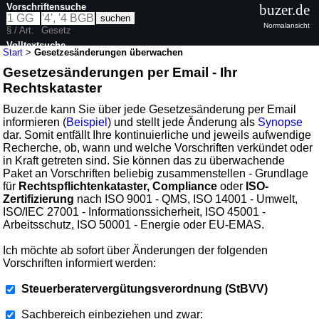
Vorschriftensuche
buzer.de
Normalansicht
§ / Art.
Gesetz
Volltextsuche
Start
>
Gesetzesänderungen überwachen
Gesetzesänderungen per Email - Ihr
Rechtskataster
Buzer.de kann Sie über jede Gesetzesänderung per Email
informieren (
Beispiel
) und stellt jede Änderung als
Synopse
dar. Somit entfällt Ihre kontinuierliche und jeweils aufwendige
Recherche, ob, wann und welche Vorschriften verkündet oder
in Kraft getreten sind. Sie können das zu überwachende
Paket an Vorschriften beliebig zusammenstellen - Grundlage
für
Rechtspflichtenkataster, Compliance
oder
ISO-
Zertifizierung
nach ISO 9001 - QMS, ISO 14001 - Umwelt,
ISO/IEC 27001 - Informationssicherheit, ISO 45001 -
Arbeitsschutz, ISO 50001 - Energie oder EU-EMAS.
Ich möchte ab sofort über Änderungen der folgenden
Vorschriften informiert werden:
Steuerberatervergütungsverordnung (StBVV)
Sachbereich einbeziehen und zwar: