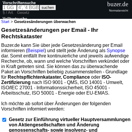
Vorschriftensuche
buzer.de
Normalansicht
§ / Art.
Gesetz
Volltextsuche
Start
>
Gesetzesänderungen überwachen
Gesetzesänderungen per Email - Ihr
Rechtskataster
Buzer.de kann Sie über jede Gesetzesänderung per Email
informieren (
Beispiel
) und stellt jede Änderung als
Synopse
dar. Somit entfällt Ihre kontinuierliche und jeweils aufwendige
Recherche, ob, wann und welche Vorschriften verkündet oder
in Kraft getreten sind. Sie können das zu überwachende
Paket an Vorschriften beliebig zusammenstellen - Grundlage
für
Rechtspflichtenkataster, Compliance
oder
ISO-
Zertifizierung
nach ISO 9001 - QMS, ISO 14001 - Umwelt,
ISO/IEC 27001 - Informationssicherheit, ISO 45001 -
Arbeitsschutz, ISO 50001 - Energie oder EU-EMAS.
Ich möchte ab sofort über Änderungen der folgenden
Vorschriften informiert werden:
Gesetz zur Einführung virtueller Hauptversammlungen
von Aktiengesellschaften und Änderung
genossenschafts- sowie insolvenz- und