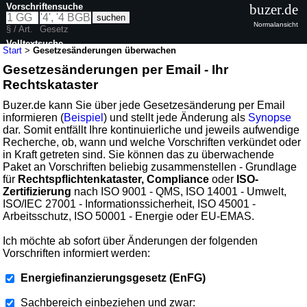
Vorschriftensuche
buzer.de
Normalansicht
§ / Art.
Gesetz
Volltextsuche
Start
>
Gesetzesänderungen überwachen
Gesetzesänderungen per Email - Ihr
Rechtskataster
Buzer.de kann Sie über jede Gesetzesänderung per Email
informieren (
Beispiel
) und stellt jede Änderung als
Synopse
dar. Somit entfällt Ihre kontinuierliche und jeweils aufwendige
Recherche, ob, wann und welche Vorschriften verkündet oder
in Kraft getreten sind. Sie können das zu überwachende
Paket an Vorschriften beliebig zusammenstellen - Grundlage
für
Rechtspflichtenkataster, Compliance
oder
ISO-
Zertifizierung
nach ISO 9001 - QMS, ISO 14001 - Umwelt,
ISO/IEC 27001 - Informationssicherheit, ISO 45001 -
Arbeitsschutz, ISO 50001 - Energie oder EU-EMAS.
Ich möchte ab sofort über Änderungen der folgenden
Vorschriften informiert werden:
Energiefinanzierungsgesetz (EnFG)
Sachbereich einbeziehen und zwar: