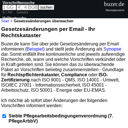
Vorschriftensuche
buzer.de
Normalansicht
§ / Art.
Gesetz
Volltextsuche
Start
>
Gesetzesänderungen überwachen
Gesetzesänderungen per Email - Ihr
Rechtskataster
Buzer.de kann Sie über jede Gesetzesänderung per Email
informieren (
Beispiel
) und stellt jede Änderung als
Synopse
dar. Somit entfällt Ihre kontinuierliche und jeweils aufwendige
Recherche, ob, wann und welche Vorschriften verkündet oder
in Kraft getreten sind. Sie können das zu überwachende
Paket an Vorschriften beliebig zusammenstellen - Grundlage
für
Rechtspflichtenkataster, Compliance
oder
ISO-
Zertifizierung
nach ISO 9001 - QMS, ISO 14001 - Umwelt,
ISO/IEC 27001 - Informationssicherheit, ISO 45001 -
Arbeitsschutz, ISO 50001 - Energie oder EU-EMAS.
Ich möchte ab sofort über Änderungen der folgenden
Vorschriften informiert werden:
Siebte Pflegearbeitsbedingungenverordnung (7.
PflegeArbbV)