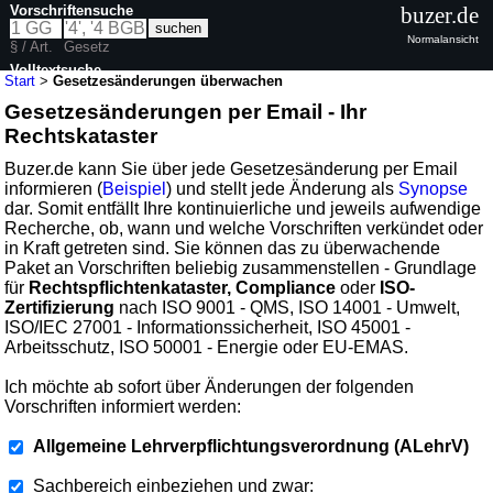
Vorschriftensuche
buzer.de
Normalansicht
§ / Art.
Gesetz
Volltextsuche
Start
>
Gesetzesänderungen überwachen
Gesetzesänderungen per Email - Ihr
Rechtskataster
Buzer.de kann Sie über jede Gesetzesänderung per Email
informieren (
Beispiel
) und stellt jede Änderung als
Synopse
dar. Somit entfällt Ihre kontinuierliche und jeweils aufwendige
Recherche, ob, wann und welche Vorschriften verkündet oder
in Kraft getreten sind. Sie können das zu überwachende
Paket an Vorschriften beliebig zusammenstellen - Grundlage
für
Rechtspflichtenkataster, Compliance
oder
ISO-
Zertifizierung
nach ISO 9001 - QMS, ISO 14001 - Umwelt,
ISO/IEC 27001 - Informationssicherheit, ISO 45001 -
Arbeitsschutz, ISO 50001 - Energie oder EU-EMAS.
Ich möchte ab sofort über Änderungen der folgenden
Vorschriften informiert werden:
Allgemeine Lehrverpflichtungsverordnung (ALehrV)
Sachbereich einbeziehen und zwar: