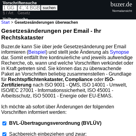
Vorschriftensuche
buzer.de
Normalansicht
§ / Art.
Gesetz
Volltextsuche
Start
>
Gesetzesänderungen überwachen
Gesetzesänderungen per Email - Ihr
Rechtskataster
Buzer.de kann Sie über jede Gesetzesänderung per Email
informieren (
Beispiel
) und stellt jede Änderung als
Synopse
dar. Somit entfällt Ihre kontinuierliche und jeweils aufwendige
Recherche, ob, wann und welche Vorschriften verkündet oder
in Kraft getreten sind. Sie können das zu überwachende
Paket an Vorschriften beliebig zusammenstellen - Grundlage
für
Rechtspflichtenkataster, Compliance
oder
ISO-
Zertifizierung
nach ISO 9001 - QMS, ISO 14001 - Umwelt,
ISO/IEC 27001 - Informationssicherheit, ISO 45001 -
Arbeitsschutz, ISO 50001 - Energie oder EU-EMAS.
Ich möchte ab sofort über Änderungen der folgenden
Vorschriften informiert werden:
BVL-Übertragungsverordnung (BVLÜV)
Sachbereich einbeziehen und zwar: