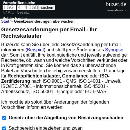
Vorschriftensuche
buzer.de
Normalansicht
§ / Art.
Gesetz
Volltextsuche
Start
>
Gesetzesänderungen überwachen
Gesetzesänderungen per Email - Ihr
Rechtskataster
Buzer.de kann Sie über jede Gesetzesänderung per Email
informieren (
Beispiel
) und stellt jede Änderung als
Synopse
dar. Somit entfällt Ihre kontinuierliche und jeweils aufwendige
Recherche, ob, wann und welche Vorschriften verkündet oder
in Kraft getreten sind. Sie können das zu überwachende
Paket an Vorschriften beliebig zusammenstellen - Grundlage
für
Rechtspflichtenkataster, Compliance
oder
ISO-
Zertifizierung
nach ISO 9001 - QMS, ISO 14001 - Umwelt,
ISO/IEC 27001 - Informationssicherheit, ISO 45001 -
Arbeitsschutz, ISO 50001 - Energie oder EU-EMAS.
Ich möchte ab sofort über Änderungen der folgenden
Vorschriften informiert werden:
Gesetz über die Abgeltung von Besatzungsschäden
Sachbereich einbeziehen und zwar: