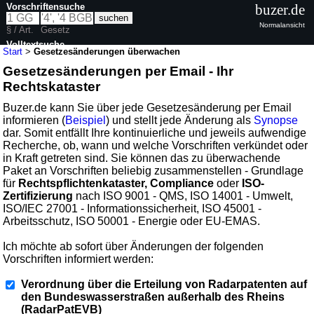
Vorschriftensuche
buzer.de
Normalansicht
§ / Art.
Gesetz
Volltextsuche
Start
>
Gesetzesänderungen überwachen
Gesetzesänderungen per Email - Ihr
Rechtskataster
Buzer.de kann Sie über jede Gesetzesänderung per Email
informieren (
Beispiel
) und stellt jede Änderung als
Synopse
dar. Somit entfällt Ihre kontinuierliche und jeweils aufwendige
Recherche, ob, wann und welche Vorschriften verkündet oder
in Kraft getreten sind. Sie können das zu überwachende
Paket an Vorschriften beliebig zusammenstellen - Grundlage
für
Rechtspflichtenkataster, Compliance
oder
ISO-
Zertifizierung
nach ISO 9001 - QMS, ISO 14001 - Umwelt,
ISO/IEC 27001 - Informationssicherheit, ISO 45001 -
Arbeitsschutz, ISO 50001 - Energie oder EU-EMAS.
Ich möchte ab sofort über Änderungen der folgenden
Vorschriften informiert werden:
Verordnung über die Erteilung von Radarpatenten auf
den Bundeswasserstraßen außerhalb des Rheins
(RadarPatEVB)