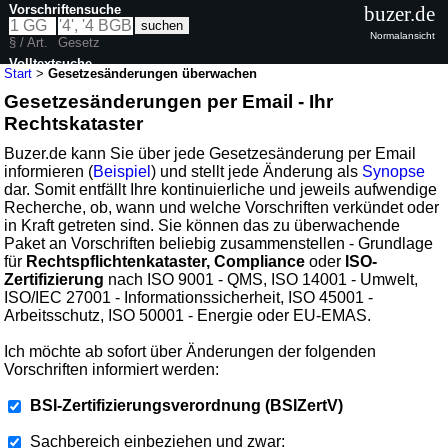
Vorschriftensuche
buzer.de
Normalansicht
§ / Art.
Gesetz
Volltextsuche
Start
>
Gesetzesänderungen überwachen
Gesetzesänderungen per Email - Ihr
Rechtskataster
Buzer.de kann Sie über jede Gesetzesänderung per Email
informieren (
Beispiel
) und stellt jede Änderung als
Synopse
dar. Somit entfällt Ihre kontinuierliche und jeweils aufwendige
Recherche, ob, wann und welche Vorschriften verkündet oder
in Kraft getreten sind. Sie können das zu überwachende
Paket an Vorschriften beliebig zusammenstellen - Grundlage
für
Rechtspflichtenkataster, Compliance
oder
ISO-
Zertifizierung
nach ISO 9001 - QMS, ISO 14001 - Umwelt,
ISO/IEC 27001 - Informationssicherheit, ISO 45001 -
Arbeitsschutz, ISO 50001 - Energie oder EU-EMAS.
Ich möchte ab sofort über Änderungen der folgenden
Vorschriften informiert werden:
BSI-Zertifizierungsverordnung (BSIZertV)
Sachbereich einbeziehen und zwar: