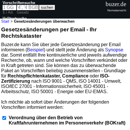
Vorschriftensuche
buzer.de
Normalansicht
§ / Art.
Gesetz
Volltextsuche
Start
>
Gesetzesänderungen überwachen
Gesetzesänderungen per Email - Ihr
Rechtskataster
Buzer.de kann Sie über jede Gesetzesänderung per Email
informieren (
Beispiel
) und stellt jede Änderung als
Synopse
dar. Somit entfällt Ihre kontinuierliche und jeweils aufwendige
Recherche, ob, wann und welche Vorschriften verkündet oder
in Kraft getreten sind. Sie können das zu überwachende
Paket an Vorschriften beliebig zusammenstellen - Grundlage
für
Rechtspflichtenkataster, Compliance
oder
ISO-
Zertifizierung
nach ISO 9001 - QMS, ISO 14001 - Umwelt,
ISO/IEC 27001 - Informationssicherheit, ISO 45001 -
Arbeitsschutz, ISO 50001 - Energie oder EU-EMAS.
Ich möchte ab sofort über Änderungen der folgenden
Vorschriften informiert werden:
Verordnung über den Betrieb von
Kraftfahrunternehmen im Personenverkehr (BOKraft)