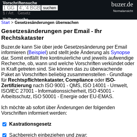
Vorschriftensuche
buzer.de
Normalansicht
§ / Art.
Gesetz
Volltextsuche
Start
>
Gesetzesänderungen überwachen
Gesetzesänderungen per Email - Ihr
Rechtskataster
Buzer.de kann Sie über jede Gesetzesänderung per Email
informieren (
Beispiel
) und stellt jede Änderung als
Synopse
dar. Somit entfällt Ihre kontinuierliche und jeweils aufwendige
Recherche, ob, wann und welche Vorschriften verkündet oder
in Kraft getreten sind. Sie können das zu überwachende
Paket an Vorschriften beliebig zusammenstellen - Grundlage
für
Rechtspflichtenkataster, Compliance
oder
ISO-
Zertifizierung
nach ISO 9001 - QMS, ISO 14001 - Umwelt,
ISO/IEC 27001 - Informationssicherheit, ISO 45001 -
Arbeitsschutz, ISO 50001 - Energie oder EU-EMAS.
Ich möchte ab sofort über Änderungen der folgenden
Vorschriften informiert werden:
Kastrationsgesetz
Sachbereich einbeziehen und zwar: