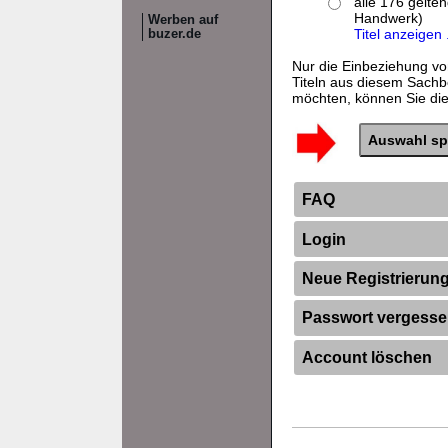
alle 176 gelte
Handwerk)
Werben auf
Titel anzeigen .
buzer.de
Nur die Einbeziehung vo
Titeln aus diesem Sachb
möchten, können Sie dies
FAQ
Login
Neue Registrierun
Passwort vergess
Account löschen