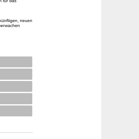
n für das
künftigen, neuen
überwachen