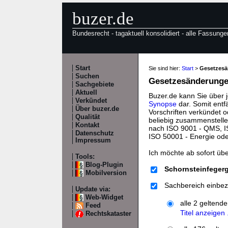
buzer.de
Bundesrecht - tagaktuell konsolidiert - alle Fassunge
Start
Sie sind hier:
Start
>
Gesetzes
Suchen
Gesetzesänderungen
Sachgebiete
Aktuell
Buzer.de kann Sie über 
Verkündet
Synopse
dar. Somit entf
Über buzer.de
Vorschriften verkündet o
Qualität
beliebig zusammenstelle
Kontakt
nach ISO 9001 - QMS, IS
Datenschutz
ISO 50001 - Energie od
Impressum
Ich möchte ab sofort üb
Tools:
Blog-Plugin
Schornsteinfegerg
Mobilversion
Sachbereich einbez
Update via:
Web-Widget
alle 2 geltend
Feed
Titel anzeigen .
Rechtskataster