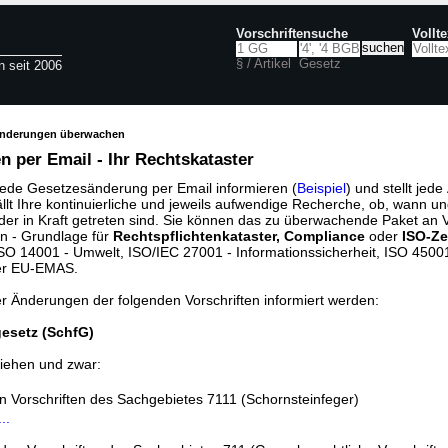
Vorschriftensuche
Vollt
§ / Artikel
Gesetz
n seit 2006
änderungen überwachen
 per Email - Ihr Rechtskataster
jede Gesetzesänderung per Email informieren (
Beispiel
) und stellt jed
ällt Ihre kontinuierliche und jeweils aufwendige Recherche, ob, wann u
der in Kraft getreten sind. Sie können das zu überwachende Paket an V
n - Grundlage für
Rechtspflichtenkataster, Compliance
oder
ISO-Ze
O 14001 - Umwelt, ISO/IEC 27001 - Informationssicherheit, ISO 45001 
er EU-EMAS.
er Änderungen der folgenden Vorschriften informiert werden:
esetz (SchfG)
iehen und zwar:
en Vorschriften des Sachgebietes 7111 (Schornsteinfeger)
..