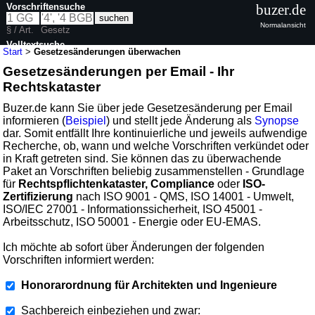
Vorschriftensuche
buzer.de
Normalansicht
§ / Art.
Gesetz
Volltextsuche
Start
>
Gesetzesänderungen überwachen
Gesetzesänderungen per Email - Ihr
Rechtskataster
Buzer.de kann Sie über jede Gesetzesänderung per Email
informieren (
Beispiel
) und stellt jede Änderung als
Synopse
dar. Somit entfällt Ihre kontinuierliche und jeweils aufwendige
Recherche, ob, wann und welche Vorschriften verkündet oder
in Kraft getreten sind. Sie können das zu überwachende
Paket an Vorschriften beliebig zusammenstellen - Grundlage
für
Rechtspflichtenkataster, Compliance
oder
ISO-
Zertifizierung
nach ISO 9001 - QMS, ISO 14001 - Umwelt,
ISO/IEC 27001 - Informationssicherheit, ISO 45001 -
Arbeitsschutz, ISO 50001 - Energie oder EU-EMAS.
Ich möchte ab sofort über Änderungen der folgenden
Vorschriften informiert werden:
Honorarordnung für Architekten und Ingenieure
Sachbereich einbeziehen und zwar: