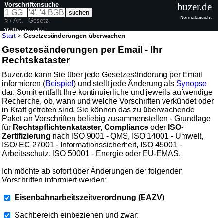
Vorschriftensuche
buzer.de
Normalansicht
§ / Art.
Gesetz
Volltextsuche
Start
>
Gesetzesänderungen überwachen
Gesetzesänderungen per Email - Ihr
Rechtskataster
Buzer.de kann Sie über jede Gesetzesänderung per Email
informieren (
Beispiel
) und stellt jede Änderung als
Synopse
dar. Somit entfällt Ihre kontinuierliche und jeweils aufwendige
Recherche, ob, wann und welche Vorschriften verkündet oder
in Kraft getreten sind. Sie können das zu überwachende
Paket an Vorschriften beliebig zusammenstellen - Grundlage
für
Rechtspflichtenkataster, Compliance
oder
ISO-
Zertifizierung
nach ISO 9001 - QMS, ISO 14001 - Umwelt,
ISO/IEC 27001 - Informationssicherheit, ISO 45001 -
Arbeitsschutz, ISO 50001 - Energie oder EU-EMAS.
Ich möchte ab sofort über Änderungen der folgenden
Vorschriften informiert werden:
Eisenbahnarbeitszeitverordnung (EAZV)
Sachbereich einbeziehen und zwar: