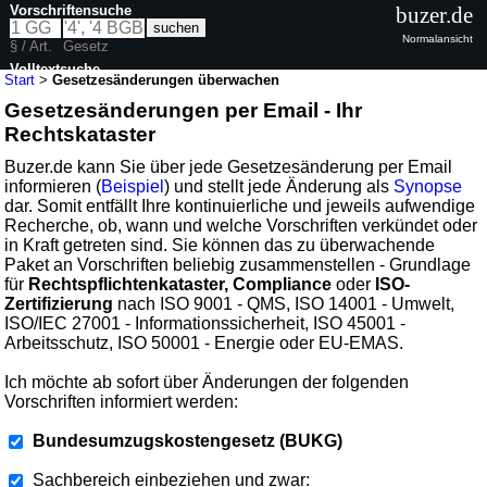
Vorschriftensuche
buzer.de
Normalansicht
§ / Art.
Gesetz
Volltextsuche
Start
>
Gesetzesänderungen überwachen
Gesetzesänderungen per Email - Ihr
Rechtskataster
Buzer.de kann Sie über jede Gesetzesänderung per Email
informieren (
Beispiel
) und stellt jede Änderung als
Synopse
dar. Somit entfällt Ihre kontinuierliche und jeweils aufwendige
Recherche, ob, wann und welche Vorschriften verkündet oder
in Kraft getreten sind. Sie können das zu überwachende
Paket an Vorschriften beliebig zusammenstellen - Grundlage
für
Rechtspflichtenkataster, Compliance
oder
ISO-
Zertifizierung
nach ISO 9001 - QMS, ISO 14001 - Umwelt,
ISO/IEC 27001 - Informationssicherheit, ISO 45001 -
Arbeitsschutz, ISO 50001 - Energie oder EU-EMAS.
Ich möchte ab sofort über Änderungen der folgenden
Vorschriften informiert werden:
Bundesumzugskostengesetz (BUKG)
Sachbereich einbeziehen und zwar: