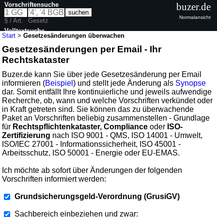
Vorschriftensuche
buzer.de
Normalansicht
§ / Art.
Gesetz
Volltextsuche
Start
>
Gesetzesänderungen überwachen
Gesetzesänderungen per Email - Ihr
Rechtskataster
Buzer.de kann Sie über jede Gesetzesänderung per Email
informieren (
Beispiel
) und stellt jede Änderung als
Synopse
dar. Somit entfällt Ihre kontinuierliche und jeweils aufwendige
Recherche, ob, wann und welche Vorschriften verkündet oder
in Kraft getreten sind. Sie können das zu überwachende
Paket an Vorschriften beliebig zusammenstellen - Grundlage
für
Rechtspflichtenkataster, Compliance
oder
ISO-
Zertifizierung
nach ISO 9001 - QMS, ISO 14001 - Umwelt,
ISO/IEC 27001 - Informationssicherheit, ISO 45001 -
Arbeitsschutz, ISO 50001 - Energie oder EU-EMAS.
Ich möchte ab sofort über Änderungen der folgenden
Vorschriften informiert werden:
Grundsicherungsgeld-Verordnung (GrusiGV)
Sachbereich einbeziehen und zwar: