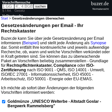
Vorschriftensuche
buzer.de
Normalansicht
§ / Art.
Gesetz
Volltextsuche
Start
>
Gesetzesänderungen überwachen
Gesetzesänderungen per Email - Ihr
Rechtskataster
Buzer.de kann Sie über jede Gesetzesänderung per Email
informieren (
Beispiel
) und stellt jede Änderung als
Synopse
dar. Somit entfällt Ihre kontinuierliche und jeweils aufwendige
Recherche, ob, wann und welche Vorschriften verkündet oder
in Kraft getreten sind. Sie können das zu überwachende
Paket an Vorschriften beliebig zusammenstellen - Grundlage
für
Rechtspflichtenkataster, Compliance
oder
ISO-
Zertifizierung
nach ISO 9001 - QMS, ISO 14001 - Umwelt,
ISO/IEC 27001 - Informationssicherheit, ISO 45001 -
Arbeitsschutz, ISO 50001 - Energie oder EU-EMAS.
Ich möchte ab sofort über Änderungen der folgenden
Vorschriften informiert werden:
Goldmünze „UNESCO Welterbe - Altstadt Goslar -
Bergwerk Rammelsberg"