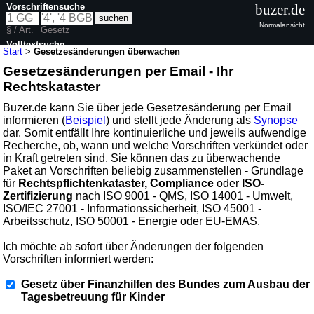
Vorschriftensuche
buzer.de
Normalansicht
§ / Art.
Gesetz
Volltextsuche
Start
>
Gesetzesänderungen überwachen
Gesetzesänderungen per Email - Ihr
Rechtskataster
Buzer.de kann Sie über jede Gesetzesänderung per Email
informieren (
Beispiel
) und stellt jede Änderung als
Synopse
dar. Somit entfällt Ihre kontinuierliche und jeweils aufwendige
Recherche, ob, wann und welche Vorschriften verkündet oder
in Kraft getreten sind. Sie können das zu überwachende
Paket an Vorschriften beliebig zusammenstellen - Grundlage
für
Rechtspflichtenkataster, Compliance
oder
ISO-
Zertifizierung
nach ISO 9001 - QMS, ISO 14001 - Umwelt,
ISO/IEC 27001 - Informationssicherheit, ISO 45001 -
Arbeitsschutz, ISO 50001 - Energie oder EU-EMAS.
Ich möchte ab sofort über Änderungen der folgenden
Vorschriften informiert werden:
Gesetz über Finanzhilfen des Bundes zum Ausbau der
Tagesbetreuung für Kinder