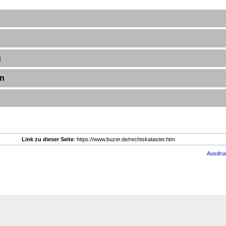
g
en
Link zu dieser Seite
: https://www.buzer.de/rechtskataster.htm
Ausdru