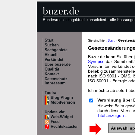
buzer.de
Bundesrecht - tagaktuell konsolidiert - alle Fassunge
Start
Sie sind hier:
Start
>
Gesetzes
Suchen
Gesetzesänderungen
Sachgebiete
Aktuell
Buzer.de kann Sie über 
Verkündet
Synopse
dar. Somit entf
Über buzer.de
Vorschriften verkündet o
Qualität
beliebig zusammenstelle
Kontakt
nach ISO 9001 - QMS, IS
Datenschutz
ISO 50001 - Energie od
Impressum
Ich möchte ab sofort üb
Tools:
Blog-Plugin
Verordnung über 
Mobilversion
Hinweis: Beim gewäh
durch diese Vorsch
Update via:
Titel anzeigen ...
Web-Widget
Feed
Rechtskataster