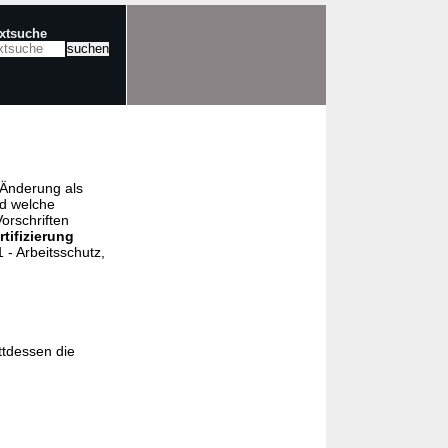
extsuche
e Änderung als
nd welche
orschriften
rtifizierung
- Arbeitsschutz,
ttdessen die