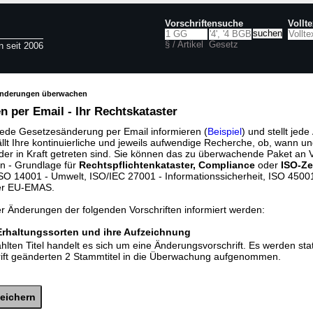
Vorschriftensuche
Vollt
§ / Artikel
Gesetz
n seit 2006
änderungen überwachen
 per Email - Ihr Rechtskataster
jede Gesetzesänderung per Email informieren (
Beispiel
) und stellt jed
ällt Ihre kontinuierliche und jeweils aufwendige Recherche, ob, wann u
der in Kraft getreten sind. Sie können das zu überwachende Paket an V
n - Grundlage für
Rechtspflichtenkataster, Compliance
oder
ISO-Ze
O 14001 - Umwelt, ISO/IEC 27001 - Informationssicherheit, ISO 45001 
er EU-EMAS.
er Änderungen der folgenden Vorschriften informiert werden:
Erhaltungssorten und ihre Aufzeichnung
lten Titel handelt es sich um eine Änderungsvorschrift. Es werden sta
rift geänderten 2 Stammtitel in die Überwachung aufgenommen.