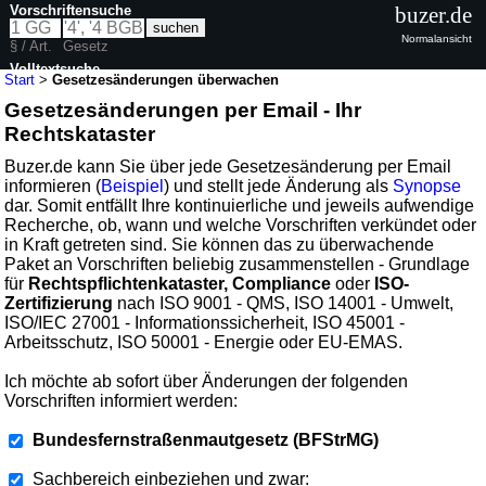
Vorschriftensuche
buzer.de
Normalansicht
§ / Art.
Gesetz
Volltextsuche
Start
>
Gesetzesänderungen überwachen
Gesetzesänderungen per Email - Ihr
Rechtskataster
Buzer.de kann Sie über jede Gesetzesänderung per Email
informieren (
Beispiel
) und stellt jede Änderung als
Synopse
dar. Somit entfällt Ihre kontinuierliche und jeweils aufwendige
Recherche, ob, wann und welche Vorschriften verkündet oder
in Kraft getreten sind. Sie können das zu überwachende
Paket an Vorschriften beliebig zusammenstellen - Grundlage
für
Rechtspflichtenkataster, Compliance
oder
ISO-
Zertifizierung
nach ISO 9001 - QMS, ISO 14001 - Umwelt,
ISO/IEC 27001 - Informationssicherheit, ISO 45001 -
Arbeitsschutz, ISO 50001 - Energie oder EU-EMAS.
Ich möchte ab sofort über Änderungen der folgenden
Vorschriften informiert werden:
Bundesfernstraßenmautgesetz (BFStrMG)
Sachbereich einbeziehen und zwar: