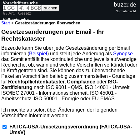
Vorschriftensuche
buzer.de
Normalansicht
§ / Art.
Gesetz
Volltextsuche
Start
>
Gesetzesänderungen überwachen
Gesetzesänderungen per Email - Ihr
Rechtskataster
Buzer.de kann Sie über jede Gesetzesänderung per Email
informieren (
Beispiel
) und stellt jede Änderung als
Synopse
dar. Somit entfällt Ihre kontinuierliche und jeweils aufwendige
Recherche, ob, wann und welche Vorschriften verkündet oder
in Kraft getreten sind. Sie können das zu überwachende
Paket an Vorschriften beliebig zusammenstellen - Grundlage
für
Rechtspflichtenkataster, Compliance
oder
ISO-
Zertifizierung
nach ISO 9001 - QMS, ISO 14001 - Umwelt,
ISO/IEC 27001 - Informationssicherheit, ISO 45001 -
Arbeitsschutz, ISO 50001 - Energie oder EU-EMAS.
Ich möchte ab sofort über Änderungen der folgenden
Vorschriften informiert werden:
FATCA-USA-Umsetzungsverordnung (FATCA-USA-
UmsV)