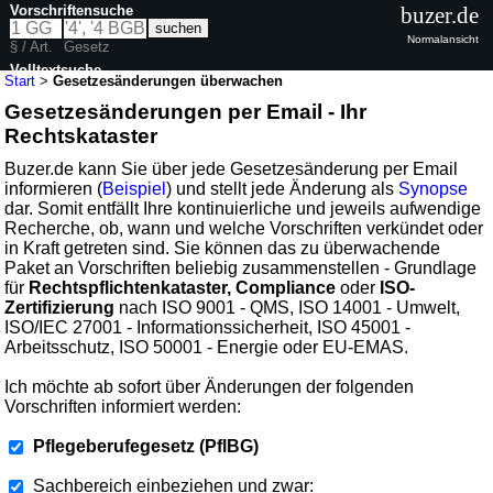
Vorschriftensuche
buzer.de
Normalansicht
§ / Art.
Gesetz
Volltextsuche
Start
>
Gesetzesänderungen überwachen
Gesetzesänderungen per Email - Ihr
Rechtskataster
Buzer.de kann Sie über jede Gesetzesänderung per Email
informieren (
Beispiel
) und stellt jede Änderung als
Synopse
dar. Somit entfällt Ihre kontinuierliche und jeweils aufwendige
Recherche, ob, wann und welche Vorschriften verkündet oder
in Kraft getreten sind. Sie können das zu überwachende
Paket an Vorschriften beliebig zusammenstellen - Grundlage
für
Rechtspflichtenkataster, Compliance
oder
ISO-
Zertifizierung
nach ISO 9001 - QMS, ISO 14001 - Umwelt,
ISO/IEC 27001 - Informationssicherheit, ISO 45001 -
Arbeitsschutz, ISO 50001 - Energie oder EU-EMAS.
Ich möchte ab sofort über Änderungen der folgenden
Vorschriften informiert werden:
Pflegeberufegesetz (PflBG)
Sachbereich einbeziehen und zwar: