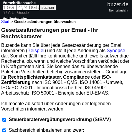
Vorschriftensuche
buzer.de
Normalansicht
§ / Art.
Gesetz
Volltextsuche
Start
>
Gesetzesänderungen überwachen
Gesetzesänderungen per Email - Ihr
Rechtskataster
Buzer.de kann Sie über jede Gesetzesänderung per Email
informieren (
Beispiel
) und stellt jede Änderung als
Synopse
dar. Somit entfällt Ihre kontinuierliche und jeweils aufwendige
Recherche, ob, wann und welche Vorschriften verkündet oder
in Kraft getreten sind. Sie können das zu überwachende
Paket an Vorschriften beliebig zusammenstellen - Grundlage
für
Rechtspflichtenkataster, Compliance
oder
ISO-
Zertifizierung
nach ISO 9001 - QMS, ISO 14001 - Umwelt,
ISO/IEC 27001 - Informationssicherheit, ISO 45001 -
Arbeitsschutz, ISO 50001 - Energie oder EU-EMAS.
Ich möchte ab sofort über Änderungen der folgenden
Vorschriften informiert werden:
Steuerberatervergütungsverordnung (StBVV)
Sachbereich einbeziehen und zwar: